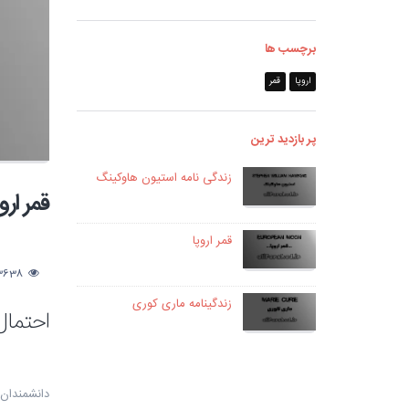
برچسب ها
اروپا
قمر
پر بازدید ترین
زندگی نامه استیون هاوکینگ
قمر ارو
قمر اروپا
3638
زندگینامه ماری کوری
احتمال 
دانشمندان 