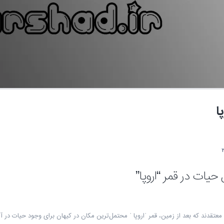
پا
حیات در قمر “اروپا”
معتقدند که بعد از زمین، قمر ˈاروپا ˈ محتمل‌ترین مکان در کیهان برای وجود حیات در 