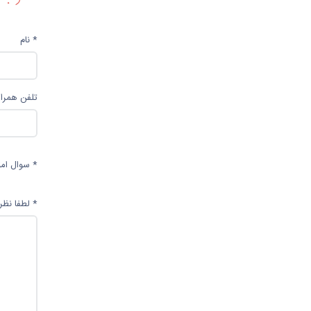
* نام
تلفن همراه
* سوال امن
* لطفا نظر