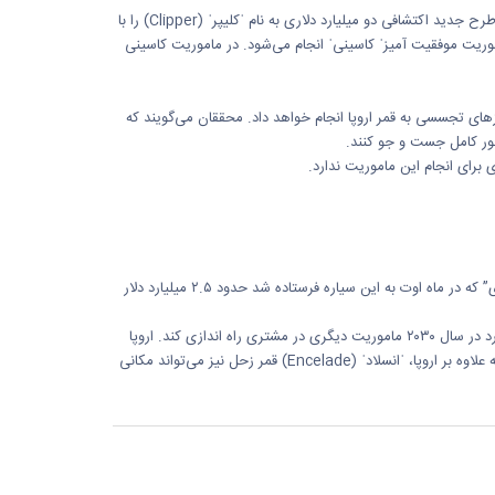
وی در کنفرانس سالانه انجمن آمریکایی پیشرفت علم گفت: ناسا در نظر دارد که برای اکتشاف اروپا طرح جدید اکتشافی دو میلیارد دلاری به نام ˈکلیپرˈ (Clipper) را با
ماموریت موفقیت آمیزˈ کاسینیˈ انجام می‌شود. در ماموریت کاسینی
ز‌های تجسسی به قمر اروپا انجام خواهد داد. محققان می‌گویند که
 طور کامل جست و جو کنند.
روبات کاوشگر بعدی برای مریخ در سال ۲۰۲۰ اعزام خواهد شد، لازم بذکر است که کاوشگر “کنجکاوی” که در ماه اوت به این سیاره فرستاده شد حدود ۲.۵ میلیارد دلار
کاوشگر جونو در سال ۲۰۱۶ به مدار مشتری می‌رسد. با این حال تیم با آژانس فضایی اروپادر نظر دارد در سال ۲۰۳۰ ماموریت دیگری در مشتری راه اندازی کند. اروپا
قمر مشتری برای اولین بار در سال ۱۹۷۹ توسط ماموریت ˈویجرˈ بررسی شد. دانشمندان معتقدند که علاوه بر اروپا، ˈانسلادˈ (Encelade) قمر زحل نیز می‌تواند مکانی