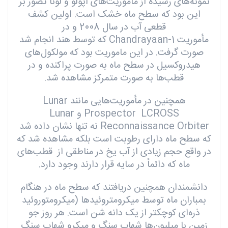
نمونه‌های رسیده از مأموریت‌های آپولو و لونا تصور بر
این بود که سطح ماه خشک است. اولین کشف
قطعی آب در سال 2008 و در
مأموریت
Chandrayaan-1
که توسط هند انجام شد
صورت گرفت. در این ماموریت بود که مولکول‌های
هیدروکسیل در سطح ماه به صورت پراکنده و در
قطب‌ها به صورت متمرکز مشاهده شد.
همچنین در مأموریت‌هایی مانند Lunar
Prospector LCROSS و Lunar
Reconnaissance Orbiter نه تنها نشان داده شد
که سطح ماه دارای رطوبت است بلکه مشاهده شد که
در واقع حجم زیادی از آب یخ در مناطقی از قطب‌های
ماه که دائماً در سایه قرار دارند وجود دارد.
دانشمندان همچنین دریافتند که سطح ماه در هنگام
بمباران ماه توسط میکرومتروئیدها (میکرومتوروئید
ذره‌ای کوچکتر از یک دانه شن است. هر روز جو
زمین با میلیون‌ها شهاب سنگ و میکرو شهاب سنگ