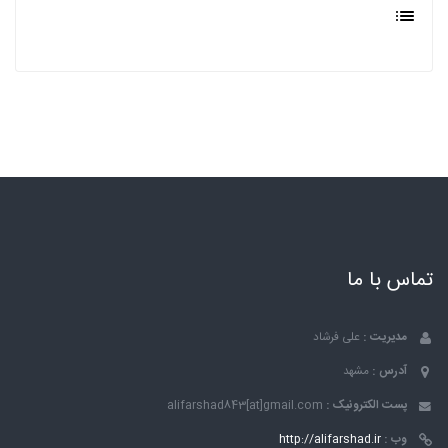
تماس با ما
مدیریت :
علی فرشاد
آدرس :
مشهد
پست الکترونیک :
alifarshad843[at]gmail.com
وب :
http://alifarshad.ir