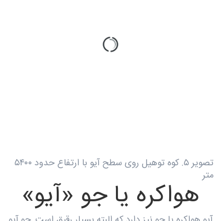
تصویر ۵. کوه توهیل روی سطح آیو با ارتفاع حدود ۵۴۰۰
متر
هواکره یا جو «آیو»
آیو هواکره یا جو نیز دارد که البته بسیار رقیق است. جو آیو