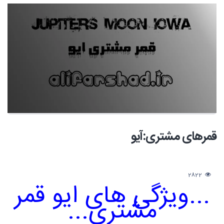
قمرهای مشتری:آیو
2822
...ویژگی های ایو قمر
مشتری...