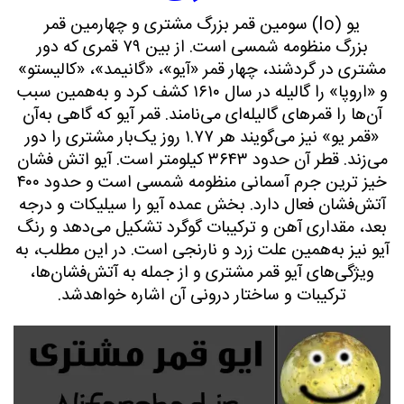
یو (Io) سومین قمر بزرگ مشتری و چهارمین قمر
بزرگ منظومه شمسی
است. از بین ۷۹ قمری که دور
مشتری در گردشند، چهار قمر «آیو»، «گانیمد
»، «کالیستو
»
و «اروپا
» را گالیله در سال ۱۶۱۰ کشف کرد و به‌همین سبب
آن‌ها را قمرهای گالیله‌ای می‌نامند. قمر آیو که گاهی به‌آن‌
«قمر یو» نیز می‌گویند هر ۱.۷۷ روز یک‌بار مشتری را دور
می‌زند. قطر آن حدود ۳۶۴۳ کیلومتر است. آیو اتش فشان
خیز ترین
جرم آسمانی منظومه شمسی است و حدود ۴۰۰
آتش‌فشان فعال دارد. بخش عمده آیو را سیلیکات و درجه
بعد، مقداری آهن و ترکیبات گوگرد تشکیل می‌دهد و رنگ
آیو نیز به‌همین علت زرد و نارنجی است. در این مطلب، به
ویژگی‌های آیو قمر مشتری و از جمله به آتش‌فشان‌ها،
ترکیبات و ساختار درونی آن اشاره خواهدشد.