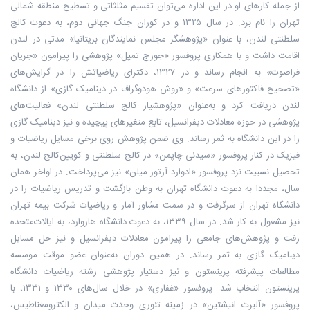
از جمله کارهای او در این اداره می‌توان تقسیم مثلثاتی و تسطیح منطقه شمالی
تهران را نام برد. در سال ۱۳۲۵ و در کوران جنگ جهانی دوم، به دعوت کالج
سلطنتی لندن، با عنوان «پژوهشگر مجلس نمایندگان بریتانیا» مدتی در لندن
اقامت داشت و با همکاری پروفسور «جورج تمپل» پژوهشی را پیرامون «جریان
فراصوت» به انجام رساند و در ۱۳۲۷، دکترای ریاضیاتش را در گرایش‌های
«تصحیح فاکتورهای سرعت» و «روش هودوگراف در دینامیک گازی» از دانشگاه
لندن دریافت کرد و به‌عنوان «پژوهشیار کالج سلطنتی لندن» فعالیت‌های
پژوهشی در حوزه معادلات دیفرانسیل، تابع متغیرهای پیچیده و نیز دینامیک گازی
را در این دانشگاه به ثمر رساند. وی ضمن پژوهش روی برخی مسایل ریاضیات و
فیزیک در کنار پروفسور «سیدنی چاپمن» در کالج سلطنتی و کویین‌کالج لندن، به
تحصیل نسبیت نزد پروفسور «ادوارد آرتور میلن» نیز می‌پرداخت. در اواخر همان
سال، مجددا به دعوت دانشگاه تهران به وطن بازگشت و تدریس ریاضیات را در
دانشگاه تهران از سرگرفت و در سمت مشاور آمار و ریاضیات شرکت بیمه تهران
نیز مشغول به کار شد. در سال ۱۳۳۹، به دعوت دانشگاه هاروارد، به ایالات‌متحده
رفت و پژوهش‌های جامعی را پیرامون معادلات دیفرانسیل و نیز حل مسایل
دینامیک گازی به ثمر رساند. در همین دوران به‌عنوان عضو موقت موسسه
مطالعات پیشرفته پرینستون و نیز دستیار پژوهشی رشته ریاضیات دانشگاه
پرینستون انتخاب شد. پروفسور «غفاری» در خلال سال‌های ۱۳۳۰ و ۱۳۳۱، با
پروفسور «آلبرت انیشتین» در زمینه تئوری وحدت میدان و الکترومغناطیس،