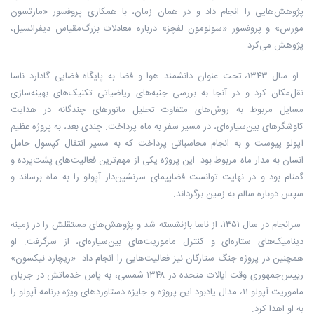
پژوهش‌هایی را انجام داد و در همان زمان، با همکاری پروفسور «مارتسون
مورس» و پروفسور «سولومون لفچز» درباره معادلات بزرگ‌مقیاس دیفرانسیل،
پژوهش می‌کرد.
او سال ۱۳۴۳، تحت عنوان دانشمند هوا و فضا به پایگاه فضایی گادارد ناسا
نقل‌مکان کرد و در آنجا به بررسی جنبه‌های ریاضیاتی تکنیک‌های بهینه‌سازی
مسایل مربوط به روش‌های متفاوت تحلیل مانورهای چندگانه در هدایت
کاوشگرهای بین‌سیاره‌ای، در مسیر سفر به ماه پرداخت. چندی بعد، به پروژه عظیم
آپولو پیوست و به انجام محاسباتی ‌پرداخت که به مسیر انتقال کپسول حامل
انسان به مدار ماه مربوط بود. این پروژه‌ یکی از مهم‌ترین فعالیت‌های پشت‌پرده و
گمنام بود و در نهایت توانست فضاپیمای سرنشین‌دار آپولو را به ماه برساند و
سپس دوباره سالم به زمین برگرداند.
سرانجام در سال ۱۳۵۱، از ناسا بازنشسته شد و پژوهش‌های مستقلش را در زمینه
دینامیک‌های ستاره‌ای و کنترل ماموریت‌های بین‌سیار‌ه‌ای، از سرگرفت. او
همچنین در پروژه جنگ ستارگان نیز فعالیت‌هایی را انجام داد. «ریچارد نیکسون»
رییس‌جمهوری وقت ایالات متحده در ۱۳۴۸ شمسی، به پاس خدماتش در جریان
ماموریت آپولو-۱۱، مدال یادبود این پروژه و جایزه دستاوردهای ویژه برنامه آپولو را
به او اهدا کرد.