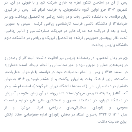
پس از آن در امتحان کنکور اعزام به خارج شرکت کرد و با قبولی در آن، در
شهریور ۱۳۰۷ جزو اولین گروه دانشجویان، به فرانسه اعزام شد. پس از فراگیری
زبان فرانسه، به دانشگاه نانسی رفت و در رشته ریاضی به تحصیل پرداخت.وی در
خرداد۱۳۱۱ از دانشگاه نانسی فرانسه کارشناسی ریاضی گرفت. سپس به سوربن
رفت و بعد از دریافت سه مدرک عالی در فیزیک، ستاره‌شناسی و آنالیز ریاضی،
تحت نظر پروفسور «موریس فرشه» به تحصیل فیزیک و ریاضی در دانشکده علوم
دانشگاه پاریس پرداخت.
وی در زمان تحصیل، در رصدخانه پاریس نیز فعالیت داشت؛ البته کار او رصدی و
در زمینه‌های عملی و تجربی نبود و امور محاسباتی را انجام می‌داد. استاد «غفاری»
در اسفند ۱۳۱۵ و پس از اتمام تحصیلات خود در فرانسه، با فراخوان «علی‌اصغر
حکمت»، وزیر فرهنگ وقت به ایران برگشت و از هشتم فروردین ۱۳۱۶ به‌عنوان
دانشیار در دانشسرای عالی (که بعدها دانشگاه تهران نام گرفت)، استخدام شد و در
آنجا آنالیز پیشرفته تدریس می‌کرد.استاد «غفاری»، در آن زمان علاوه بر آموزش
در دانشگاه تهران، در دانشکده افسری و انستیتوی عالی فنی درباره ریاضیات
عمومی و ژئودزی سخنرانی‌های باارزشی ایراد می‌کرد و از
سال ۱۳۱۹ تا ۱۳۲۴ به‌عنوان استاد در بخش ژئودزی اداره جغرافیایی ستاد ارتش
ایران فعالیت داشت.