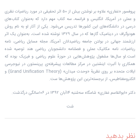
پروفسور «غفاری» علاوه بر نوشتن بیش از ۵۰ اثر تحقیقی در مورد ریاضیات نظری
و عملی در آمریکا، انگلیس و فرانسه، سه کتاب مهم دارد که به‌عنوان کتاب‌های
درسی در دانشگاه‌های این کشورها تدریس می‌شود. یکی از آثار او به نام روش
هودوگراف در دینامیک گازها که در سال ۱۳۲۹ نوشته شده است، به‌عنوان یک اثر
ارزشمند جهانی در بولتن جامعه ریاضیدانان آمریکا، مجله مسایل ریاضی، نامه
ریاضیات، نامه مکانیک عملی و فصلنامه دانشجویان ریاضی هند توصیه شده
است.او سال‌ها مشغول پژوهش‌هایی در حوزهٔ علوم ریاضی و فیزیک بوده که
همکاری با آلبرت اینشتین در مرکز مطالعات پیشرفته‌ی پرینستون در نیوجرسی
ایالات متحده بر روی نظریهٔ «وحدت میدان» (Grand Unification Theory) و
الکترومغناطیس، از برجسته‌ترین این پژوهش‌ها ست.
دکتر «ابوالقاسم غفاری» شامگاه سه‌شنبه ۱۴آبان ۱۳۹۲ در ۱۰۶سالگی درگذشت.
شت
نظر بدهید