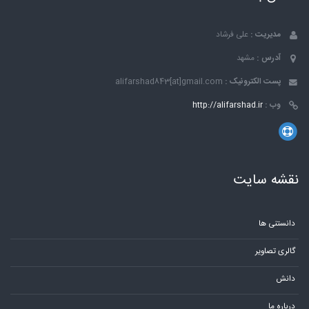
مدیریت :
علی فرشاد
آدرس :
مشهد
پست الکترونیک :
alifarshad843[at]gmail.com
وب :
http://alifarshad.ir
نقشه سایت
دانستنی ها
گالری تصاویر
دانش
درباره ما