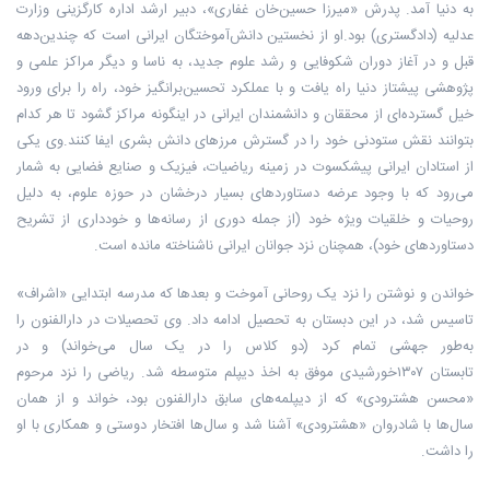
به دنیا آمد. پدرش «میرزا حسین‌خان غفاری»، دبیر ارشد اداره کارگزینی وزارت
عدلیه (دادگستری) بود.او از نخستین دانش‌آموختگان ایرانی است که چندین‌دهه
قبل و در آغاز دوران شکوفایی و رشد علوم جدید، به ناسا و دیگر مراکز علمی و
پژوهشی پیشتاز دنیا راه یافت و با عملکرد تحسین‌برانگیز خود، راه را برای ورود
خیل گسترده‌ای از محققان و دانشمندان ایرانی در اینگونه مراکز گشود تا هر کدام
بتوانند نقش ستودنی خود را در گسترش مرزهای دانش بشری ایفا کنند.وی یکی
از استادان ایرانی پیشکسوت‌ در زمینه ریاضیات، فیزیک و صنایع فضایی به شمار
می‌رود که با وجود عرضه دستاوردهای بسیار درخشان در حوزه علوم، به دلیل
روحیات و خلقیات ویژه خود (از جمله دوری از رسانه‌ها و خودداری از تشریح
دستاوردهای خود)، همچنان نزد جوانان ایرانی ناشناخته مانده است.
خواندن و نوشتن را نزد یک روحانی آموخت و بعدها که مدرسه ابتدایی «اشراف»
تاسیس شد، در این دبستان به تحصیل ادامه داد. وی تحصیلات در دارالفنون را
به‌طور جهشی تمام کرد (دو کلاس را در یک سال می‌خواند) و در
تابستان ۱۳۰۷خورشیدی موفق به اخذ دیپلم متوسطه شد. ریاضی را نزد مرحوم
«محسن هشترودی» که از دیپلمه‌های سابق دارالفنون بود، خواند و از همان
سال‌ها با شادروان «هشترودی» آشنا شد و سال‌ها افتخار دوستی و همکاری با او
را داشت.